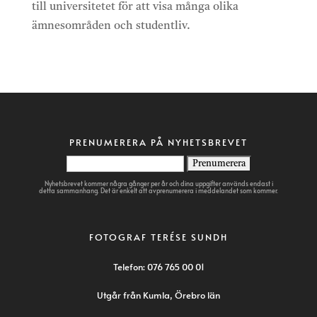
till universitetet för att visa många olika
ämnesområden och studentliv.
PRENUMERERA PÅ NYHETSBREVET
Nyhetsbrevet kommer några gånger per år och dina uppgifter används endast i
detta sammanhang. Det är enkelt att avprenumerera i meddelandet som kommer.
FOTOGRAF TERÉSE SUNDH
Telefon:
076 765 00 01
Utgår från Kumla, Örebro län