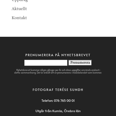
Aktuellt
Kontakt
PRENUMERERA PÅ NYHETSBREVET
Nyhetsbrevet kommer några gånger per år och dina uppgifter används endast i
detta sammanhang. Det är enkelt att avprenumerera i meddelandet som kommer.
FOTOGRAF TERÉSE SUNDH
Telefon:
076 765 00 01
Utgår från Kumla, Örebro län